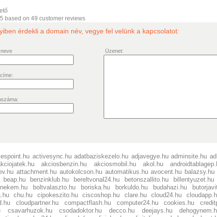
ető
/5 based on
49
customer reviews
ben érdekli a domain név, vegye fel velünk a kapcsolatot:
 neve
Üzenet:
 címe:
nszáma:
espoint.hu
activesync.hu
adatbaziskezelo.hu
adjavegye.hu
adminsite.hu
ad
akciojatek.hu
akciosbenzin.hu
akciosmobil.hu
akol.hu
androidtablagep.
ev.hu
attachment.hu
autokolcson.hu
automatikus.hu
avocent.hu
balazsy.hu
beap.hu
benzinklub.hu
bereltvonal24.hu
betonszallito.hu
billentyuzet.hu
asnekem.hu
boltvalaszto.hu
boriska.hu
borkuldo.hu
budahazi.hu
butorjavi
a.hu
chu.hu
cipokeszito.hu
ciscoshop.hu
clare.hu
cloud24.hu
cloudapp.
d.hu
cloudpartner.hu
compactflash.hu
computer24.hu
cookies.hu
credit
u
csavarhuzok.hu
csodadoktor.hu
decco.hu
deejays.hu
dehogynem.