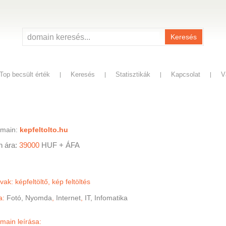
Keresés
Top becsült érték
Keresés
Statisztikák
Kapcsolat
V
omain:
kepfeltolto.hu
n ára:
39000
HUF
+ ÁFA
ak: képfeltöltő, kép feltöltés
a:
Fotó, Nyomda
,
Internet
,
IT, Infomatika
main leírása: