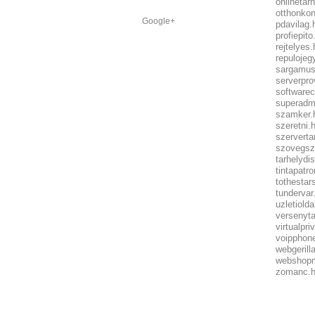
onlinetar
otthonko
Google+
pdavilag.
profiepito
rejtelyes.
repulojeg
sargamus
serverpro
softwarec
superadm
szamker.
szeretni.
szervert
szovegsz
tarhelydi
tintapatro
tothestar
tundervar
uzletiolda
versenyta
virtualpri
voipphon
webgerill
webshopm
zomanc.