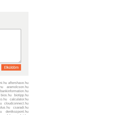
ni.hu
aftershave.hu
hu
aramolcson.hu
bankinformation.hu
bios.hu
biotipp.hu
to.hu
calculator.hu
hu
cloudconnect.hu
plus.hu
csaradi.hu
hu
dentkozpont.hu