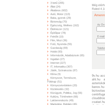
3 betű (205)
Még elérh
Állat (24)
Rated
4.1
Általános (602)
Autó, Motor (113)
Amennyi
Baba, gyerek (29)
Biztonság (70)
Az Ön
Egészség, Wellnes (162)
Élelmiszer (121)
Építőipar (78)
E-mail
Felnőtt (10)
Film, Mozi (36)
Fotó, Nyomda (55)
Gazdaság (69)
Telefo
Hobbi (93)
Információk, Adatbázisok (65)
Ingatlan (27)
Internet (227)
IT, Infomatika (307)
Játék, Szórakozás (87)
Klíma (9)
9v.hu
acc
Környezet, Természet,
aht.hu
Földrajz (51)
asteriskd
Környezetvédelem (20)
banos.hu
Közlekedés (32)
biztosit
Közügyek, Politika, Jog (56)
centrifug
Kultúra, Történelem (66)
clouddroi
Lakberendezés (49)
csatari.h
Marketing, Reklám (45)