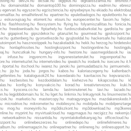
osting.hu
dev24.hu
dicsak.hu
digiplus.hu
digitalisszamla.hu
dnshost.
.hu
domainoldal.hu
domaintop100.hu
dominopizza.hu
eadmin.hu
ebres
u
egervari.hu
egyszer.hu
egzisztencia.hu
ejnyebejnye.hu
ekiado.hu
elektroba
emailfax.hu
emailhirlevel.hu
epartner.hu
epuletbadogos.hu
epuletbonto.hu
u
eskuvoujsag.hu
etorrent.hu
etours.hu
europecenter.hu
faxom.hu
fejle
d.hu
flashhosting.hu
flexsystem.hu
flying.hu
folyamiszallitas.hu
fonicia.h
r.hu
freedownloads.hu
ftptarhely.hu
furdoszobaburkolat.hu
gardista.hu
gen
.hu
gigapixel.hu
gipszdekor.hu
gitaruzlet.hu
gourmeat.hu
gpskozpont.hu
er.hu
guttenberg.hu
gyorsetkezde.hu
gyujtooldal.hu
hackersafe.hu
halozate
utoimport.hu
hasznostippek.hu
hazakeladok.hu
hekk.hu
herzog.hu
hirdetesk
.hu
honlapfrissites.hu
hostingkozpont.hu
hostingonline.hu
hostingpl
aj.hu
huncutkak.hu
hungary-info.hu
hwstore.hu
iaasmegoldasok.hu
ia
u
infuse.hu
ingyencrm.hu
ingyenestarterulet.hu
ingyenportal.hu
tore.hu
internetuzlet.hu
internetvideo.hu
ipwatch.hu
irodank.hu
isecure.hu
it
u
itportal.hu
itschool.hu
iwarez.hu
janoki.hu
jarmuadatbazis.hu
jarmuemelo.
k.hu
jip.hu
joda.hu
jorgos.hu
kabos.hu
kaloriaszegeny.hu
kaltenbach
getlenites.hu
katalogusok24.hu
kavedaralo.hu
kavitacios.hu
kepvarazslo
.hu
kezbesites.hu
kezdooldalam.hu
kiehezve.hu
kikapcsolas.hu
k
las.hu
konfig.hu
konyvakcio.hu
korad.hu
kreativtervezes.hu
kuki.h
cs.hu
kyocera.co.hu
lamda.hu
lastminutenet.hu
lavi.hu
lazado.hu
on.hu
legjobbdomain.hu
lic.hu
liget.hu
linkmix.hu
linkugynok.hu
linuxmester.h
izek.hu
marketio.hu
mastercopy.hu
matragyongye.hu
mazdakereskedo.
hu
microdrive.hu
mikrometer.hu
mobilesync.hu
mobilpda.hu
mobilpenztarg
hu
mog.hu
moneyinfo.hu
mp3diszkont.hu
mp3download.hu
mp3keres
nline.hu
myprint.hu
myvirtualcloud.hu
nagymagus.hu
necigizz.hu
nekemjo.
networkadmin.hu
nissantida.hu
nyomtatokellekanyag.hu
officecloud.hu
ozpont.hu
onlinebeszerzes.hu
onlinedepo.hu
onlinefelmeres.hu
oalbum.hu
onlinemagazin.hu
onlinepartner.hu
onlinereg.hu
onlinesupport.hu