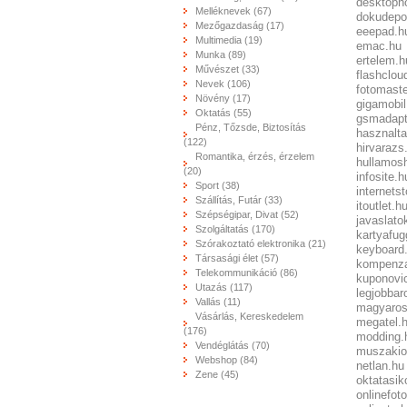
desktoph
Melléknevek (67)
dokudepo
Mezőgazdaság (17)
eeepad.h
Multimedia (19)
emac.hu
Munka (89)
ertelem.h
Művészet (33)
flashclou
Nevek (106)
fotomaste
Növény (17)
gigamobil
Oktatás (55)
gsmadapt
Pénz, Tőzsde, Biztosítás
hasznalta
(122)
hirvarazs
Romantika, érzés, érzelem
hullamosh
(20)
infosite.h
Sport (38)
internets
Szállítás, Futár (33)
itoutlet.h
Szépségipar, Divat (52)
javaslato
Szolgáltatás (170)
kartyafug
Szórakoztató elektronika (21)
keyboard
Társasági élet (57)
kompenza
Telekommunikáció (86)
kuponovi
Utazás (117)
legjobbar
Vallás (11)
magyaros
Vásárlás, Kereskedelem
megatel.
(176)
modding.
Vendéglátás (70)
muszakio
Webshop (84)
netlan.hu
Zene (45)
oktatasik
onlinefot