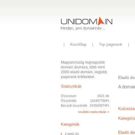
Kezdőlap
Top pagerank
Magyarország legnagyobb
domain áruháza, több mint
2000 eladó domain, legjobb
pagerank értékekkel.
Eladó d
Statisztikák
A domai
Összesen
2621 db
Összérték
115497790Ft
Becsült összérték
243583974Ft
Kulcsszav
további statisztikák »
Kategóri
Kategóriák
Eladó do
2 betű (6)